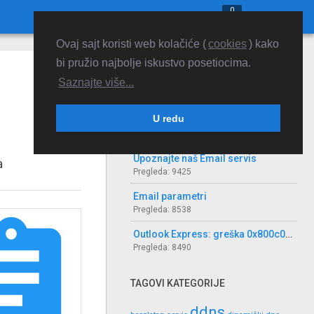
0


Ovaj sajt koristi web kolačiće (
cookies
) kako
NAJVIŠE PREGLEDA
bi pružio najbolje iskustvo posetiocima.
Saznajte više...
Interaktivna uputstva za podešavanje POP3 email naloga
Pregleda: 10701
U redu
Outlook Express šalje više puta istu poruku
Pregleda: 10343
Upoznajte naš Email servis
a
Pregleda: 9425
Email parametri
Pregleda: 8538

Outlook Express: greška 0x800c0133
Pregleda: 8490
TAGOVI KATEGORIJE
ddns