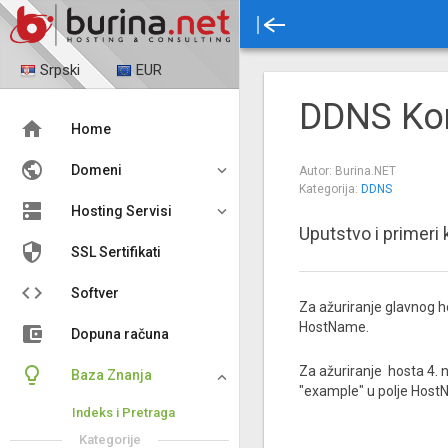
Srpski
EUR
DDNS Kon

Home

Domeni
Autor: Burina.NET
Kategorija:
DDNS

Hosting Servisi
Uputstvo i primeri

SSL Sertifikati

Softver
Za ažuriranje glavnog ho
HostName.
account_balance_wallet
Dopuna računa

Za ažuriranje hosta 4. 
Baza Znanja
"example" u polje Host
Indeks i Pretraga
Kategorije