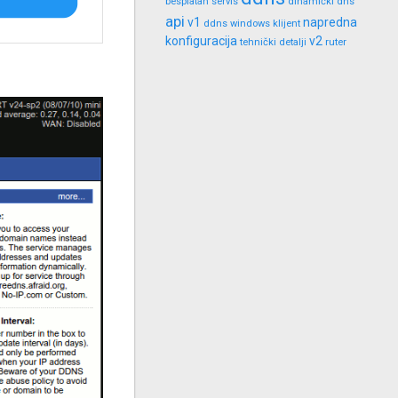
besplatan servis
dinamički dns
api
v1
napredna
ddns windows klijent
konfiguracija
v2
tehnički detalji
ruter