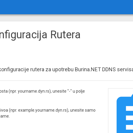
figuracija Rutera
 konfiguracije rutera za upotrebu Burina.NET DDNS servis
sta (npr. yourname.dyn.rs), unesite "-" u polje
nivoa (npr. example.yourname.dyn.rs), unesite samo
Name.