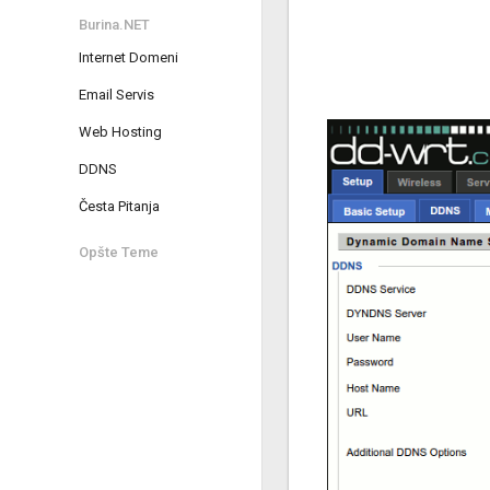
Burina.NET
Internet Domeni
Email Servis
Web Hosting
DDNS
Česta Pitanja
Opšte Teme