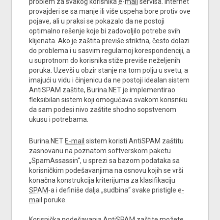
problem za svakog korisnika
e-mail
servisa. Internet
provajderi se sa manje ili više uspeha bore protiv ove
pojave, ali u praksi se pokazalo da ne postoji
optimalno rešenje koje bi zadovoljilo potrebe svih
klijenata. Ako je zaštita previše striktna, često dolazi
do problema i u sasvim regularnoj korespondenciji, a
u suprotnom do korisnika stiže previše neželjenih
poruka. Uzevši u obzir stanje na tom polju u svetu, a
imajući u vidu i činjenicu da ne postoji idealan sistem
AntiSPAM zaštite, Burina.NET je implementirao
fleksibilan sistem koji omogućava svakom korisniku
da sam podesi nivo zaštite shodno sopstvenom
ukusu i potrebama.
Burina.NET
E-mail
sistem koristi AntiSPAM zaštitu
zasnovanu na poznatom softverskom paketu
„SpamAssassin“, u sprezi sa bazom podataka sa
korisničkim podešavanjima na osnovu kojih se vrši
konačna konstrukcija kriterijuma za klasifikaciju
SPAM
-a i definiše dalja „sudbina“ svake pristigle
e-
mail
poruke.
Korisnička podešavanja AntiSPAM zaštite možete