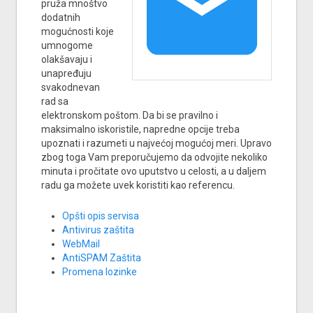
mail
pruža mnoštvo
dodatnih
mogućnosti koje
umnogome
olakšavaju i
unapređuju
svakodnevan
rad sa
elektronskom poštom. Da bi se pravilno i
maksimalno iskoristile, napredne opcije treba
upoznati i razumeti u najvećoj mogućoj meri. Upravo
zbog toga Vam preporučujemo da odvojite nekoliko
minuta i pročitate ovo uputstvo u celosti, a u daljem
radu ga možete uvek koristiti kao referencu.
Opšti opis servisa
Antivirus zaštita
WebMail
AntiSPAM Zaštita
Promena lozinke