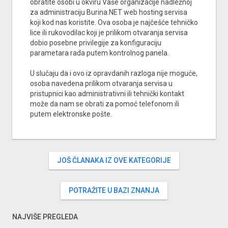
obratite osobi u okviru Vaše organizacije nadležnoj
za administraciju Burina.NET web hosting servisa
koji kod nas koristite. Ova osoba je najčešće tehničko
lice ili rukovodilac koji je prilikom otvaranja servisa
dobio posebne privilegije za konfiguraciju
parametara rada putem kontrolnog panela.
U slučaju da i ovo iz opravdanih razloga nije moguće,
osoba navedena prilikom otvaranja servisa u
pristupnici kao administrativni ili tehnički kontakt
može da nam se obrati za pomoć telefonom ili
putem elektronske pošte.
JOŠ ČLANAKA IZ OVE KATEGORIJE
POTRAŽITE U BAZI ZNANJA
NAJVIŠE PREGLEDA