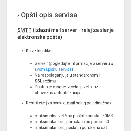
Opšti opis servisa
SMTP
(Izlazni mail server - relej za slanje
elektronske pošte)
Karakteristike:
Server: (pogledajte informacije o serveru u
svom spisku servisa
)
Na raspolaganju je u standardnom i
SSL
režimu
Pristup je moguć iz celog sveta, uz
obaveznu autentifikaciju
Restrikcije (za svaki
e-mail
nalog pojedinačno):
maksimalna veličina poslate poruke: 30MB
maksimalan broj primalaca po poruci: 50
maksimalan broj poslatih poruka na sat: