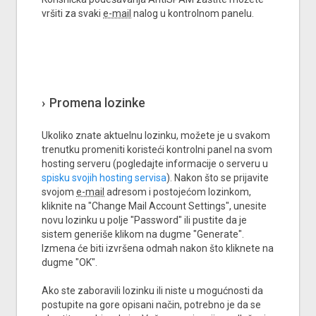
vršiti za svaki
e-mail
nalog u kontrolnom panelu.
Promena lozinke
Ukoliko znate aktuelnu lozinku, možete je u svakom
trenutku promeniti koristeći kontrolni panel na svom
hosting serveru (pogledajte informacije o serveru u
spisku svojih hosting servisa
). Nakon što se prijavite
svojom
e-mail
adresom i postojećom lozinkom,
kliknite na "Change Mail Account Settings", unesite
novu lozinku u polje "Password" ili pustite da je
sistem generiše klikom na dugme "Generate".
Izmena će biti izvršena odmah nakon što kliknete na
dugme "OK".
Ako ste zaboravili lozinku ili niste u mogućnosti da
postupite na gore opisani način, potrebno je da se