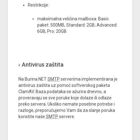
Restrikcije:
maksimalna veličina mailboxa: Basic
paket: 500MB, Standard: 2GB; Advanced:
6GB; Pro: 20GB
Antivirus zaštita
Na Burina.NET
SMTP
serverima implementirana je
antivirus zaštita uz pomoć softverskog paketa
ClamAV. Baza podataka se ažurira dnevno, a
proveravaju se sve poruke koje dolaze ili odlaze
preko servera. Ukoliko nemate posebne potrebe i
razloge, preporučujemo Vam da za slanje poruka
koristite naše
SMTP
servere.