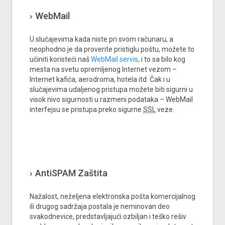
WebMail
U slučajevima kada niste pri svom računaru, a
neophodno je da proverite pristiglu poštu, možete to
učiniti koristeći naš
WebMail servis
, i to sa bilo kog
mesta na svetu opremljenog Internet vezom –
Internet kafića, aerodroma, hotela itd. Čak i u
slučajevima udaljenog pristupa možete biti sigurni u
visok nivo sigurnosti u razmeni podataka – WebMail
interfejsu se pristupa preko sigurne
SSL
veze.
AntiSPAM Zaštita
Nažalost, neželjena elektronska pošta komercijalnog
ili drugog sadržaja postala je neminovan deo
svakodnevice, predstavljajući ozbiljan i teško rešiv