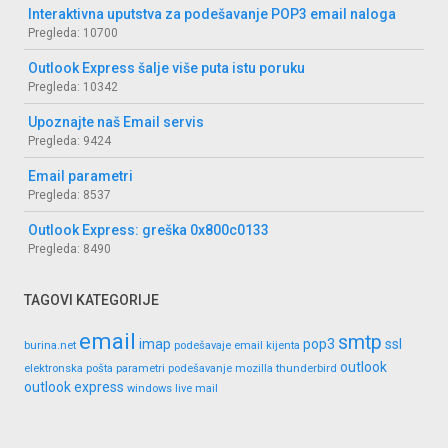
Interaktivna uputstva za podešavanje POP3 email naloga
Pregleda: 10700
Outlook Express šalje više puta istu poruku
Pregleda: 10342
Upoznajte naš Email servis
Pregleda: 9424
Email parametri
Pregleda: 8537
Outlook Express: greška 0x800c0133
Pregleda: 8490
TAGOVI KATEGORIJE
email
smtp
imap
pop3
ssl
burina.net
podešavaje email kijenta
outlook
elektronska pošta
parametri
podešavanje
mozilla thunderbird
outlook express
windows live mail