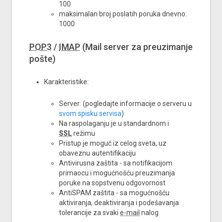
100
maksimalan broj poslatih poruka dnevno:
1000
POP3
/
IMAP
(Mail server za preuzimanje
pošte)
Karakteristike:
Server: (pogledajte informacije o serveru u
svom spisku servisa
)
Na raspolaganju je u standardnom i
SSL
režimu
Pristup je moguć iz celog sveta, uz
obaveznu autentifikaciju
Antivirusna zaštita - sa notifikacijom
primaocu i mogućnošću preuzimanja
poruke na sopstvenu odgovornost
AntiSPAM zaštita - sa mogućnošću
aktiviranja, deaktiviranja i podešavanja
tolerancije za svaki
e-mail
nalog