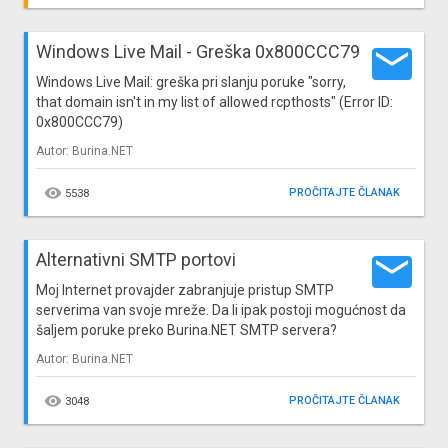
email
Windows Live Mail - Greška 0x800CCC79
Windows Live Mail: greška pri slanju poruke "sorry,
that domain isn't in my list of allowed rcpthosts" (Error ID:
0x800CCC79)
Autor: Burina.NET

PROČITAJTE ČLANAK
5538
email
Alternativni SMTP portovi
Moj Internet provajder zabranjuje pristup SMTP
serverima van svoje mreže. Da li ipak postoji mogućnost da
šaljem poruke preko Burina.NET SMTP servera?
Autor: Burina.NET

PROČITAJTE ČLANAK
3048