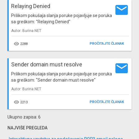
email
Relaying Denied
Prilikom pokušaja slanja poruke pojavljuje se poruka
sa greškom: "Relaying Denied"
Autor: Burina.NET

PROČITAJTE ČLANAK
2288
email
Sender domain must resolve
Prilikom pokušaja slanja poruke pojavljuje se poruka
sa greškom: "Sender domain must resolve"
Autor: Burina.NET

PROČITAJTE ČLANAK
2213
Ukupno zapisa: 6
NAJVIŠE PREGLEDA