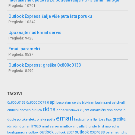
Interaktivna uputstva za podešavanje POP3 email naloga
Pregleda: 10701
Outlook Express šalje više puta istu poruku
Pregleda: 10342
Upoznajte naš Email servis
Pregleda: 9425
Email parametri
Pregleda: 8537
Outlook Express: greška 0x800c0133
Pregleda: 8490
TAGOVI
api
0x800c0133
0x800CCC79
0
besplatan servis
blokiran
burina.net
catch-all
ddns
cirilicni domen
ćirilica
ddns windows klijent
dinamički dns
domain
email
greška
duple poruke
elektronska pošta
fastcgi
fpm
ftp
ftpes
ftps
imap
idn
idn domen
mail server
mailbox
mozilla thunderbird
napredna
outlook
outlook express
konfiguracija
outbox
outlook 2007
parametri
php