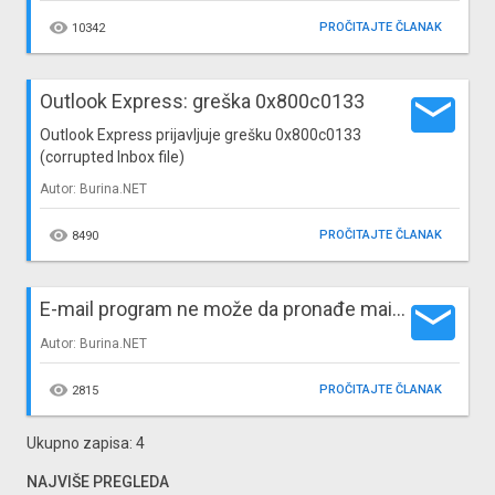

PROČITAJTE ČLANAK
10342
email
Outlook Express: greška 0x800c0133
Outlook Express prijavljuje grešku 0x800c0133
(corrupted Inbox file)
Autor: Burina.NET

PROČITAJTE ČLANAK
8490
email
E-mail program ne može da pronađe mail server
Autor: Burina.NET

PROČITAJTE ČLANAK
2815
Ukupno zapisa: 4
NAJVIŠE PREGLEDA