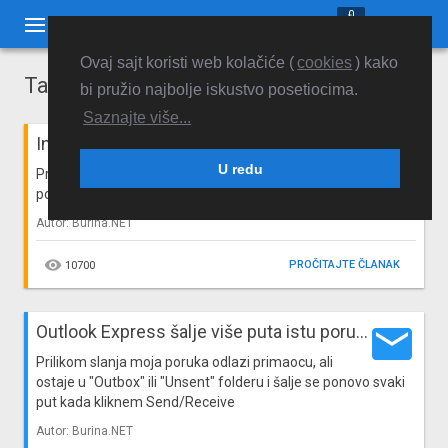
0


Ovaj sajt koristi web kolačiće (
cookies
) kako
Tag: outlook express
bi pružio najbolje iskustvo posetiocima.
Saznajte više...
email
Interaktivna uputstva za podešavanje POP3 email naloga
U redu
Pripremili smo za vas interaktivna uputstva za
podešavanje najpopularnijih email klijenata
Autor: Burina.NET

PROČITAJTE ČLANAK
10700
email
Outlook Express šalje više puta istu poruku
Prilikom slanja moja poruka odlazi primaocu, ali
ostaje u "Outbox" ili "Unsent" folderu i šalje se ponovo svaki
put kada kliknem Send/Receive
Autor: Burina.NET