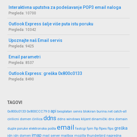
Interaktivna uputstva za podešavanje POP3 email naloga
Pregleda: 10700
Outlook Express šalje više puta istu poruku
Pregleda: 10342
Upoznajte naš Email servis
Pregleda: 9425
Email parametri
Pregleda: 8537
Outlook Express: greška 0x800c0133
Pregleda: 8490
TAGOVI
api
0x800c0133
0x800CCC79
0
besplatan servis
blokiran
burina.net
catch-all
ddns
cirilicni domen
ćirilica
ddns windows klijent
dinamički dns
domain
email
greška
duple poruke
elektronska pošta
fastcgi
fpm
ftp
ftpes
ftps
imap
idn
idn domen
mail server
mailbox
mozilla thunderbird
napredna