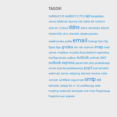
TAGOVI
api
0x800c0133
0x800CCC79
0
besplatan
servis
blokiran
burina.net
catch-all
cirilicni
ddns
domen
ćirilica
ddns windows klijent
dinamički dns
domain
duple poruke
email
elektronska pošta
fastcgi
fpm
ftp
greška
imap
ftpes
ftps
idn
idn domen
mail
server
mailbox
mozilla thunderbird
napredna
outlook
konfiguracija
outbox
outlook 2007
outlook express
parametri
php
podešavaje
pop3
email kijenta
podešavanje
port
privatni
webmail servis
relaying denied
resolve
ruter
smtp
ssl
sender
sertifikat
sigurnost
tehnički detalji
tls
v1
v2
verifikacija
web
hosting
webmail
windows live mail
ћирилица
ћирилични домен