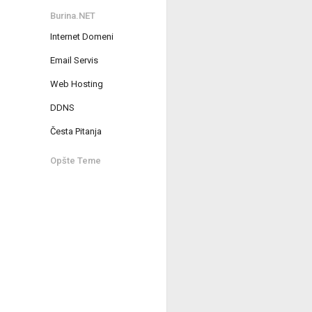
Burina.NET
Internet Domeni
Email Servis
Web Hosting
DDNS
Česta Pitanja
Opšte Teme