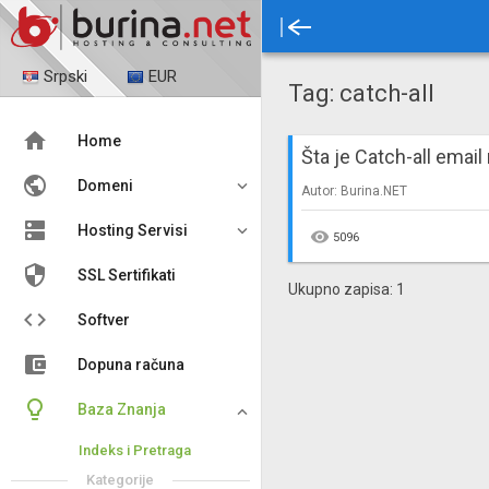
Srpski
EUR
Tag: catch-all

Home
Šta je Catch-all email

Domeni
Autor: Burina.NET

Hosting Servisi

5096

SSL Sertifikati
Ukupno zapisa: 1

Softver
account_balance_wallet
Dopuna računa

Baza Znanja
Indeks i Pretraga
Kategorije